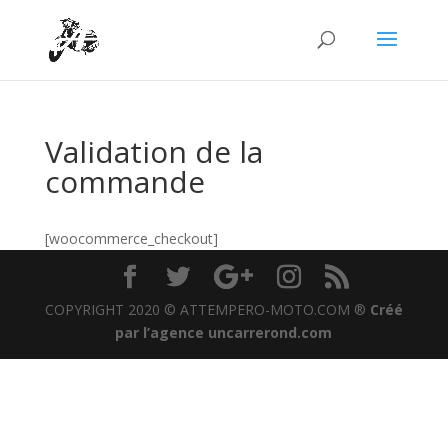
Validation de la
commande
[woocommerce_checkout]
COPYRIGHT 2020 © ATTEMPERO-MOTO.COM ®
Créé
par l’agence uncarrerond.com