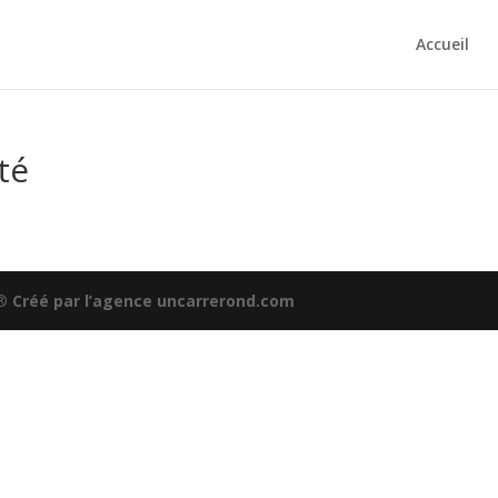
Accueil
té
 ®
Créé par l’agence uncarrerond.com